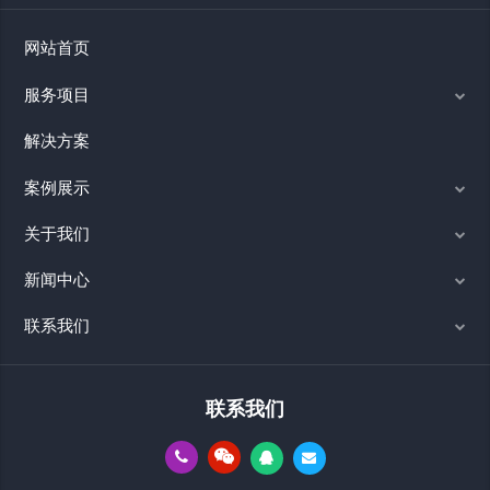
网站首页
服务项目
解决方案
案例展示
关于我们
新闻中心
联系我们
联系我们