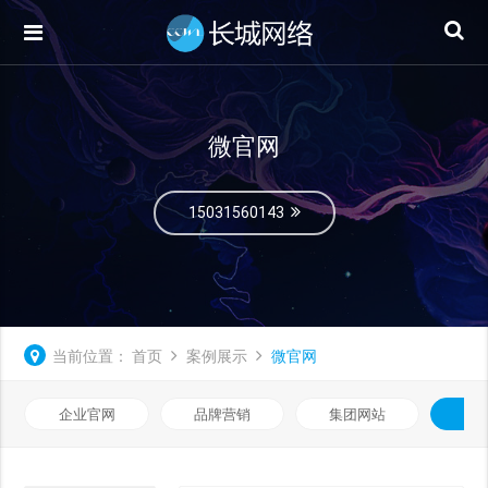
微官网
15031560143
当前位置：
首页
案例展示
微官网
企业官网
品牌营销
集团网站
微