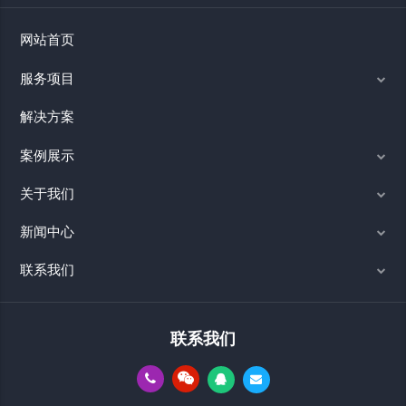
网站首页
服务项目
解决方案
案例展示
关于我们
新闻中心
联系我们
联系我们