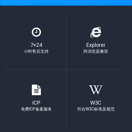
7×24
Explorer
小时售后支持
跨浏览器兼容
ICP
W3C
免费ICP备案服务
符合W3C标准及规范