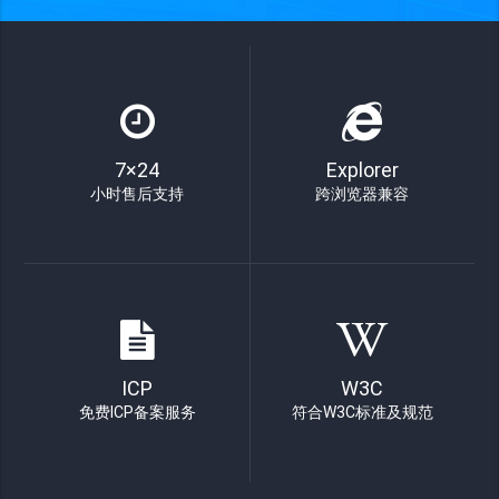
7×24
Explorer
小时售后支持
跨浏览器兼容
ICP
W3C
免费ICP备案服务
符合W3C标准及规范