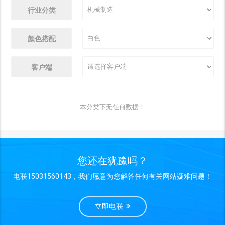
行业分类
颜色搭配
客户端
本分类下无任何数据！
您还在犹豫吗？
电联15031560143，我们愿意为您解答任何有关网站疑难问题！
立即电联