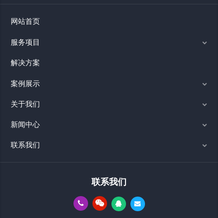
网站首页
服务项目
解决方案
案例展示
关于我们
新闻中心
联系我们
联系我们