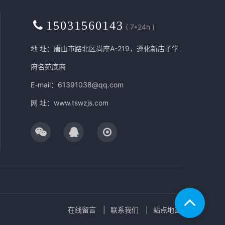
15031560143
( 7*24h )
地 址：唐山市路北区尚座A-219，遵化新店子学
府名苑底商
E-mail：61391038@qq.com
网 址：
www.tswzjs.com
在线留言
联系我们
站点地图