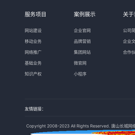
服务项目
案例展示
关于
网站建设
企业官网
公司
移动业务
品牌营销
企业
网络推广
集团网站
合作
基础业务
微官网
知识产权
小程序
友情链接：
Copyright 2008-2023 All Rights Reserved. 唐山长城网