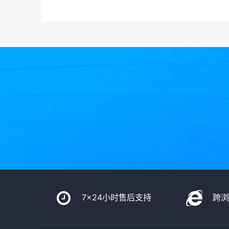
7x24小时售后支持
跨