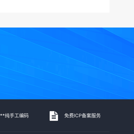
***纯手工编码
免费ICP备案服务