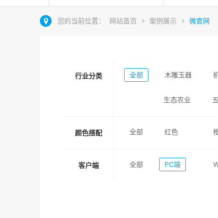
您的当前位置：
网站首页
案例展示
微官网
全部
木雕玉器
行业分类
生态农业
全部
红色
颜色搭配
全部
PC端
客户端