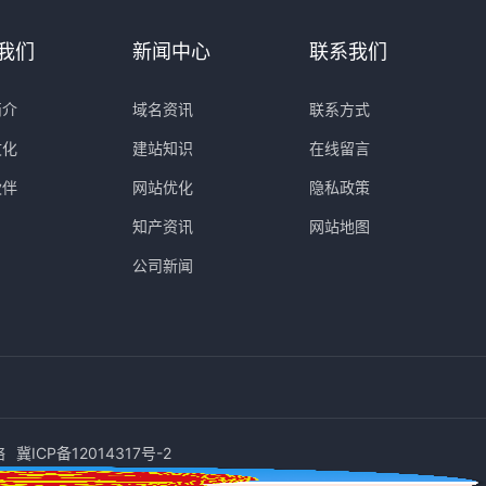
我们
新闻中心
联系我们
简介
域名资讯
联系方式
文化
建站知识
在线留言
伙伴
网站优化
隐私政策
知产资讯
网站地图
公司新闻
络
冀ICP备12014317号-2