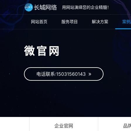
用网站演绎您的企业精髓！
网站首页
服务项目
解决方案
案例
微官网
电话联系:15031560143
企业官网
品