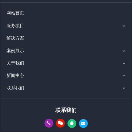
网站首页
服务项目
解决方案
案例展示
关于我们
新闻中心
联系我们
联系我们