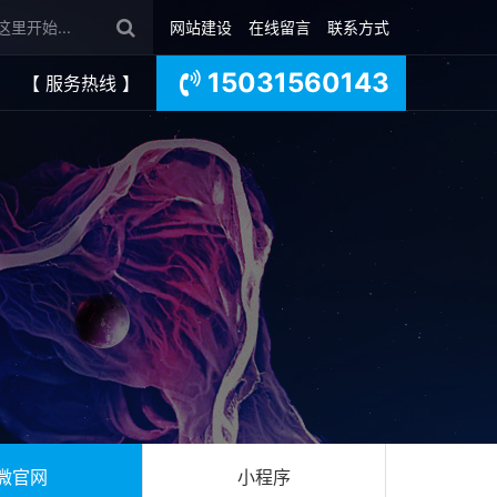
网站建设
在线留言
联系方式
15031560143
【 服务热线 】
微官网
小程序