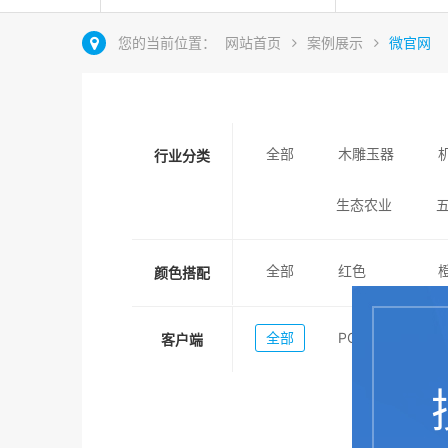
您的当前位置：
网站首页
案例展示
微官网
全部
木雕玉器
行业分类
生态农业
全部
红色
颜色搭配
全部
PC端
客户端