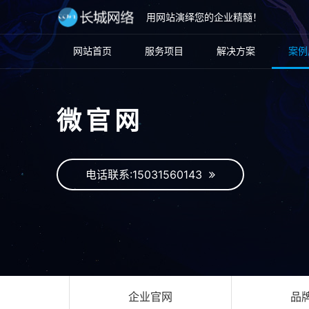
用网站演绎您的企业精髓！
网站首页
服务项目
解决方案
案例
微官网
电话联系:15031560143
企业官网
品