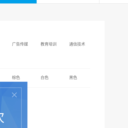
广告传媒
教育培训
通信技术
棕色
白色
黑色
次