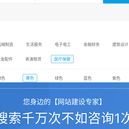
机械制造
生活服务
电子电工
金融财务
建筑设计
五金配件
表演租赁
医疗保健
橙色
黄色
绿色
蓝色
紫色
WAP端
PC/WAP
响应式
您身边的【网站建设专家】
搜索千万次不如咨询1
本分类下无任何数据！