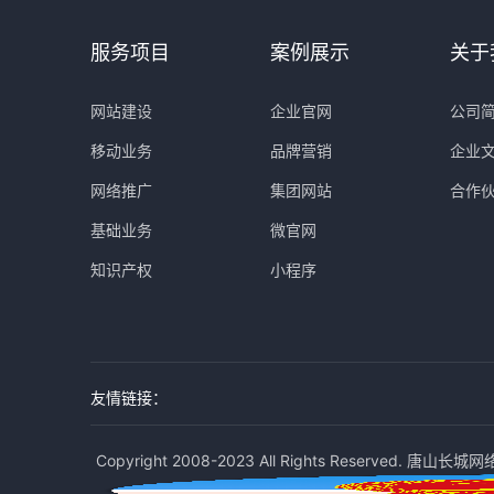
服务项目
案例展示
关于
网站建设
企业官网
公司
移动业务
品牌营销
企业
网络推广
集团网站
合作
基础业务
微官网
知识产权
小程序
友情链接：
Copyright 2008-2023 All Rights Reserved. 唐山长城网