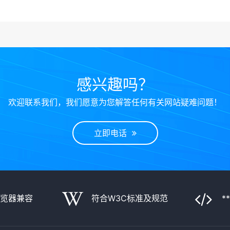
感兴趣吗？
欢迎联系我们，我们愿意为您解答任何有关网站疑难问题！
立即电话
浏览器兼容
符合W3C标准及规范
*