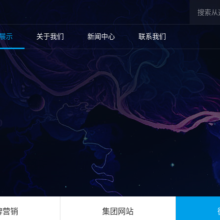
展示
关于我们
新闻中心
联系我们
牌营销
集团网站