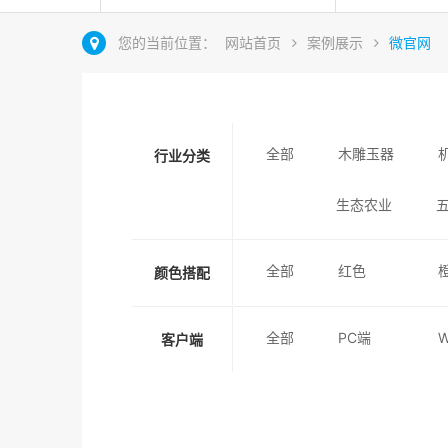
您的当前位置：
网站首页
案例展示
微官网
全部
木雕玉器
行业分类
生态农业
全部
红色
颜色搭配
全部
PC端
客户端