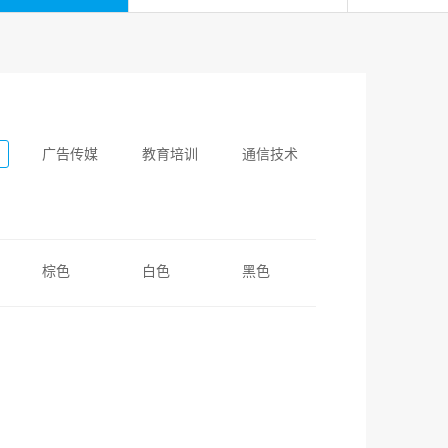
广告传媒
教育培训
通信技术
棕色
白色
黑色