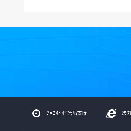
7x24小时售后支持
跨