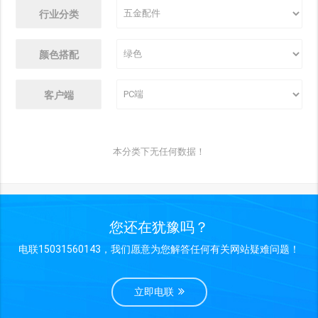
行业分类
颜色搭配
客户端
本分类下无任何数据！
您还在犹豫吗？
电联15031560143，我们愿意为您解答任何有关网站疑难问题！
立即电联