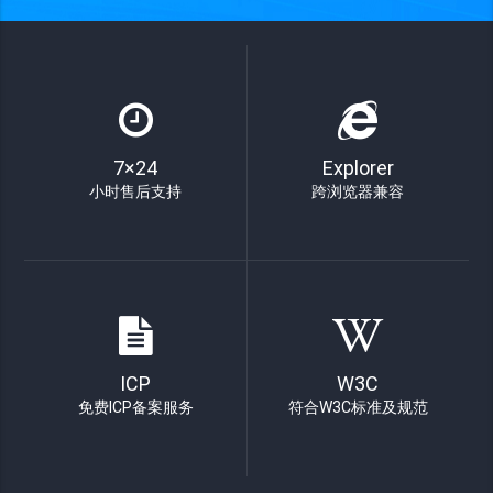
7×24
Explorer
小时售后支持
跨浏览器兼容
ICP
W3C
免费ICP备案服务
符合W3C标准及规范