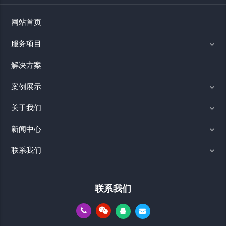
网站首页
服务项目
解决方案
案例展示
关于我们
新闻中心
联系我们
联系我们