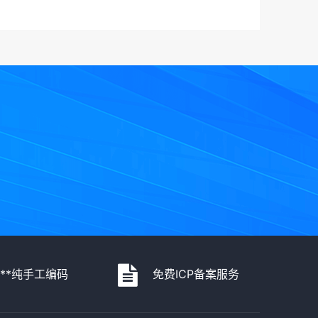
***纯手工编码
免费ICP备案服务