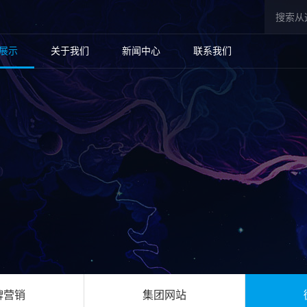
展示
关于我们
新闻中心
联系我们
牌营销
集团网站