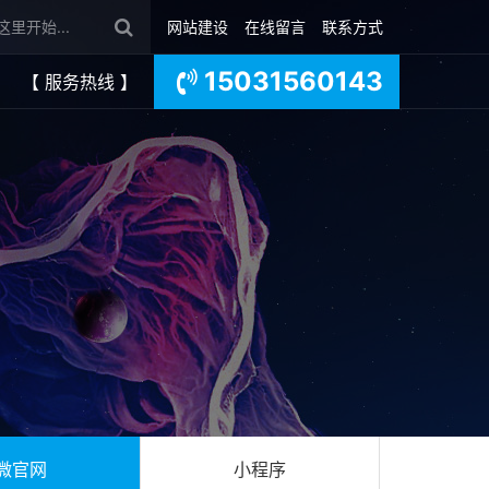
网站建设
在线留言
联系方式
15031560143
【 服务热线 】
微官网
小程序