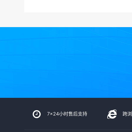
7x24小时售后支持
跨