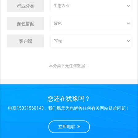
行业分类
颜色搭配
客户端
本分类下无任何数据！
您还在犹豫吗？
电联15031560143，我们愿意为您解答任何有关网站疑难问题！
立即电联