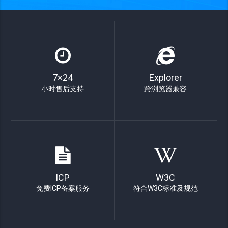
7×24
Explorer
小时售后支持
跨浏览器兼容
ICP
W3C
免费ICP备案服务
符合W3C标准及规范