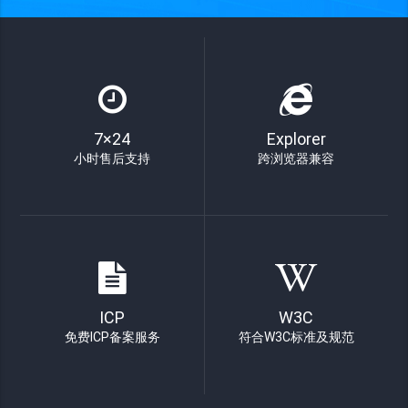
7×24
Explorer
小时售后支持
跨浏览器兼容
ICP
W3C
免费ICP备案服务
符合W3C标准及规范