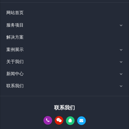
网站首页
服务项目
解决方案
案例展示
关于我们
新闻中心
联系我们
联系我们