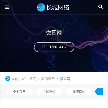
微官网
15031560143
当前位置：
首页
案例展示
微官网
企业官网
品牌营销
集团网站
微