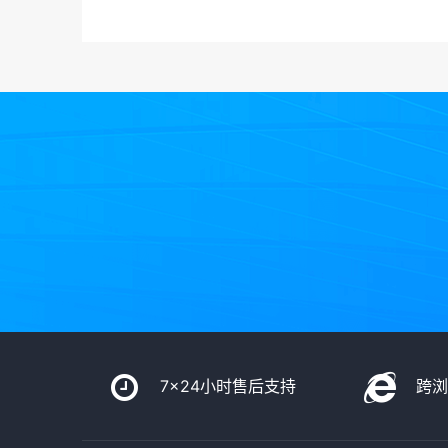
7x24小时售后支持
跨