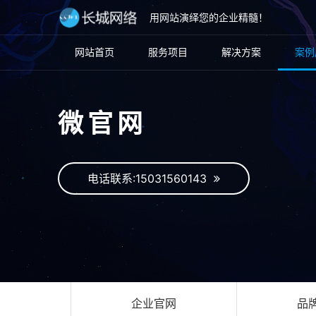
用网站演绎您的企业精髓！
网站首页
服务项目
解决方案
案例
微官网
电话联系:15031560143
企业官网
品