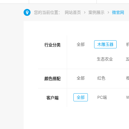
您的当前位置：
网站首页
案例展示
微官网
全部
木雕玉器
行业分类
生态农业
全部
红色
颜色搭配
全部
PC端
客户端