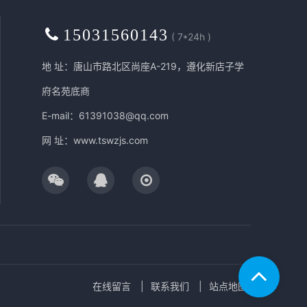
15031560143
( 7*24h )
地 址：唐山市路北区尚座A-219，遵化新店子学
府名苑底商
E-mail：61391038@qq.com
网 址：
www.tswzjs.com
在线留言
联系我们
站点地图