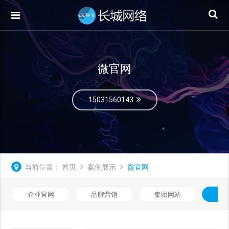
微官网
15031560143
当前位置：
首页
案例展示
微官网
企业官网
品牌营销
集团网站
微