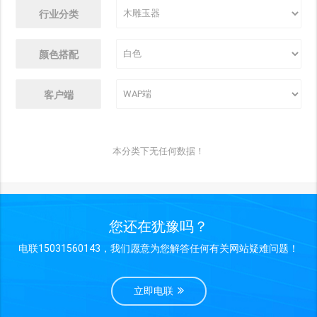
行业分类
颜色搭配
客户端
本分类下无任何数据！
您还在犹豫吗？
电联15031560143，我们愿意为您解答任何有关网站疑难问题！
立即电联