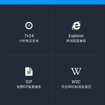
7×24
Explorer
小时售后支持
跨浏览器兼容
ICP
W3C
免费ICP备案服务
符合W3C标准及规范