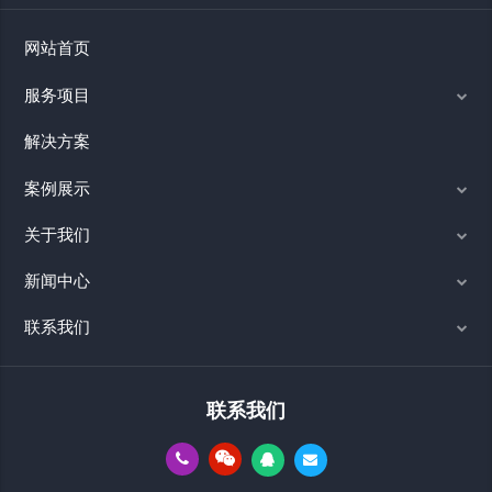
网站首页
服务项目
解决方案
案例展示
关于我们
新闻中心
联系我们
联系我们