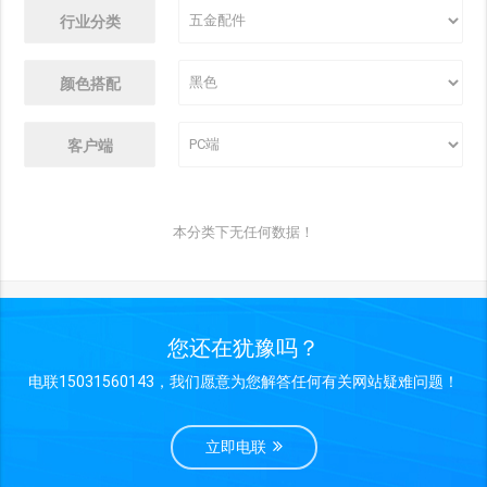
行业分类
颜色搭配
客户端
本分类下无任何数据！
您还在犹豫吗？
电联15031560143，我们愿意为您解答任何有关网站疑难问题！
立即电联