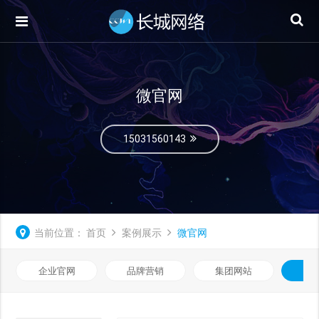
微官网
15031560143
当前位置：
首页
案例展示
微官网
企业官网
品牌营销
集团网站
微