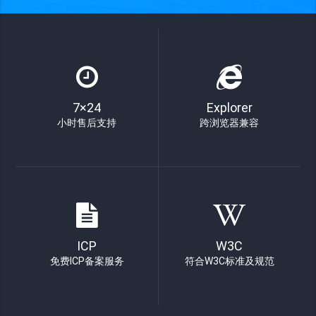
7×24
Explorer
小时售后支持
跨浏览器兼容
ICP
W3C
免费ICP备案服务
符合W3C标准及规范