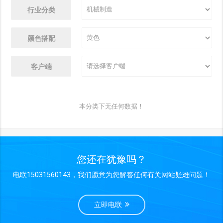
行业分类
颜色搭配
客户端
本分类下无任何数据！
您还在犹豫吗？
电联15031560143，我们愿意为您解答任何有关网站疑难问题！
立即电联