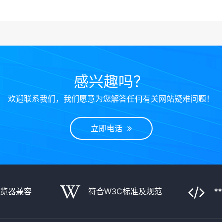
感兴趣吗？
欢迎联系我们，我们愿意为您解答任何有关网站疑难问题！
立即电话
浏览器兼容
符合W3C标准及规范
*