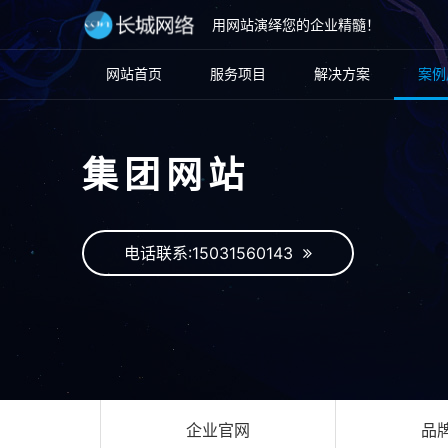
用网站演绎您的企业精髓！
网站首页
服务项目
解决方案
案例
集团网站
电话联系:15031560143
企业官网
品