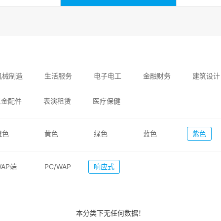
机械制造
生活服务
电子电工
金融财务
建筑设计
五金配件
表演租赁
医疗保健
橙色
黄色
绿色
蓝色
紫色
WAP端
PC/WAP
响应式
本分类下无任何数据！