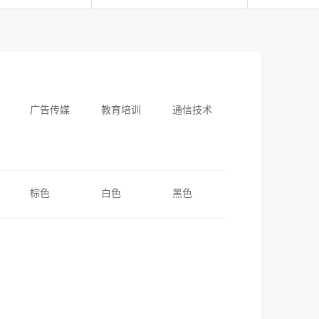
广告传媒
教育培训
通信技术
棕色
白色
黑色