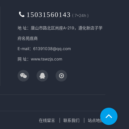
15031560143
( 7*24h )
地 址：唐山市路北区尚座A-219，遵化新店子学
府名苑底商
E-mail：61391038@qq.com
网 址：
www.tswzjs.com
在线留言
联系我们
站点地图