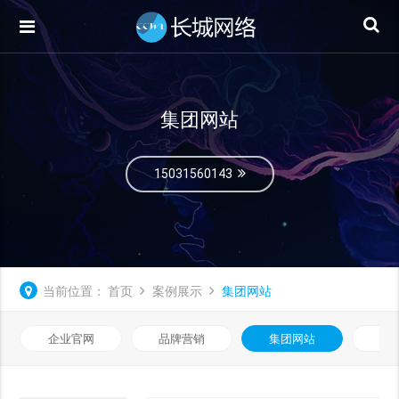
集团网站
15031560143
当前位置：
首页
案例展示
集团网站
企业官网
品牌营销
集团网站
微