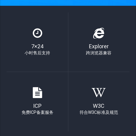
7×24
Explorer
小时售后支持
跨浏览器兼容
ICP
W3C
免费ICP备案服务
符合W3C标准及规范