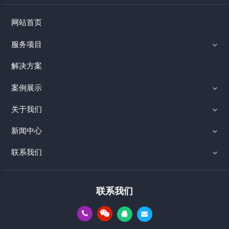
网站首页
服务项目
解决方案
案例展示
关于我们
新闻中心
联系我们
联系我们