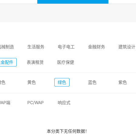
机械制造
生活服务
电子电工
金融财务
建筑设计
五金配件
表演租赁
医疗保健
橙色
黄色
绿色
蓝色
紫色
WAP端
PC/WAP
响应式
本分类下无任何数据！