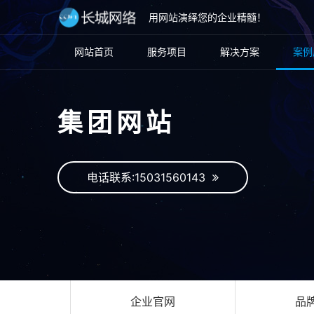
用网站演绎您的企业精髓！
网站首页
服务项目
解决方案
案例
集团网站
电话联系:15031560143
企业官网
品