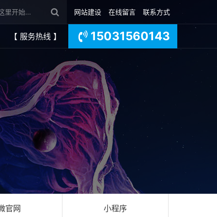
网站建设
在线留言
联系方式
15031560143
【 服务热线 】
微官网
小程序