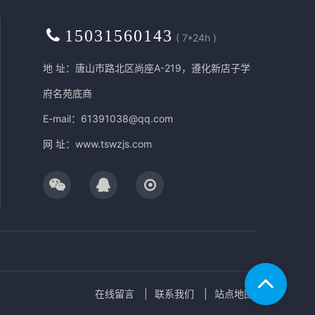
15031560143
( 7*24h )
地 址：唐山市路北区尚座A-219，遵化新店子学
府名苑底商
E-mail：61391038@qq.com
网 址：
www.tswzjs.com
在线留言
联系我们
站点地图