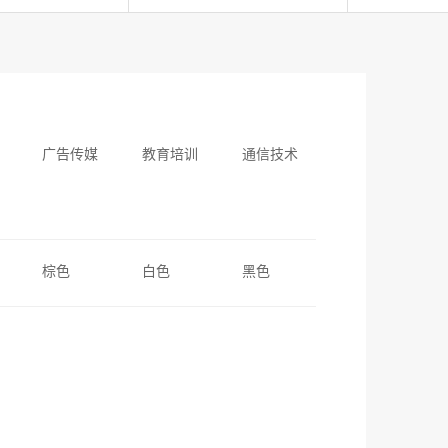
广告传媒
教育培训
通信技术
棕色
白色
黑色