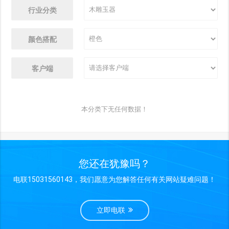
行业分类
颜色搭配
客户端
本分类下无任何数据！
您还在犹豫吗？
电联15031560143，我们愿意为您解答任何有关网站疑难问题！
立即电联