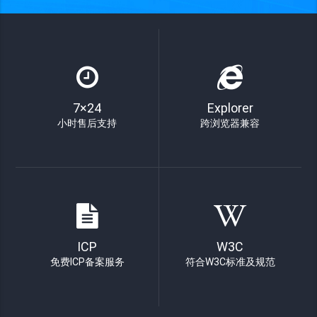
7×24
Explorer
小时售后支持
跨浏览器兼容
ICP
W3C
免费ICP备案服务
符合W3C标准及规范