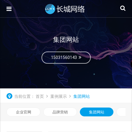
集团网站
15031560143
当前位置：
首页
案例展示
集团网站
企业官网
品牌营销
集团网站
微