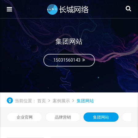
集团网站
15031560143
当前位置：
首页
案例展示
集团网站
企业官网
品牌营销
集团网站
微