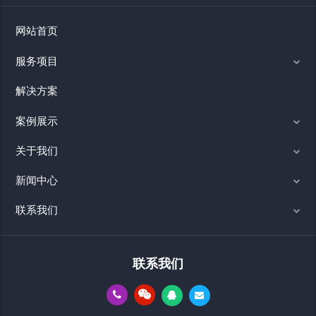
网站首页
服务项目
解决方案
案例展示
关于我们
新闻中心
联系我们
联系我们