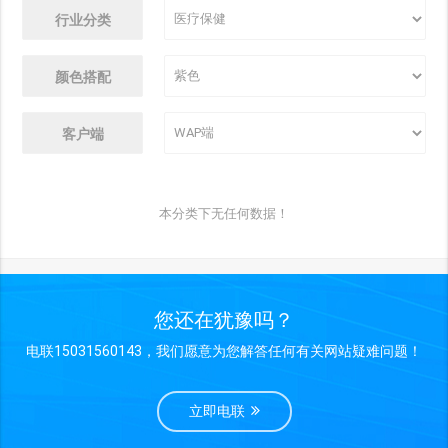
行业分类
颜色搭配
客户端
本分类下无任何数据！
您还在犹豫吗？
电联15031560143，我们愿意为您解答任何有关网站疑难问题！
立即电联