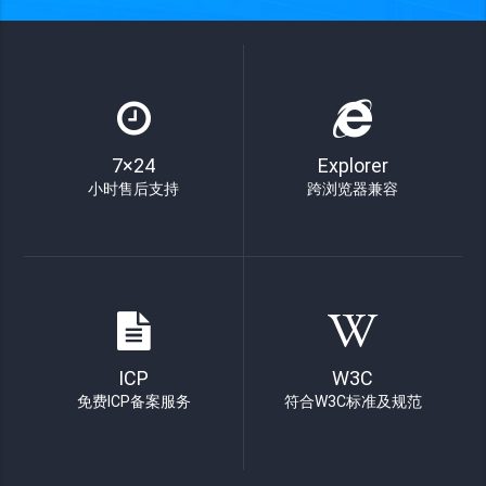
7×24
Explorer
小时售后支持
跨浏览器兼容
ICP
W3C
免费ICP备案服务
符合W3C标准及规范