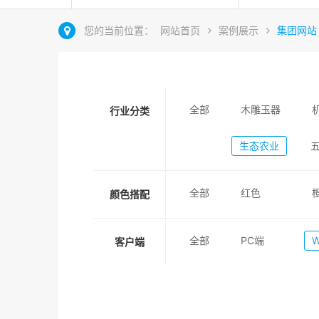
您的当前位置：
网站首页
案例展示
集团网站
全部
木雕玉器
行业分类
生态农业
全部
红色
颜色搭配
全部
PC端
客户端