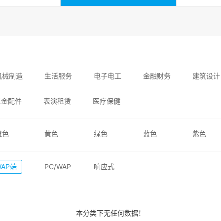
机械制造
生活服务
电子电工
金融财务
建筑设计
五金配件
表演租赁
医疗保健
橙色
黄色
绿色
蓝色
紫色
WAP端
PC/WAP
响应式
本分类下无任何数据！