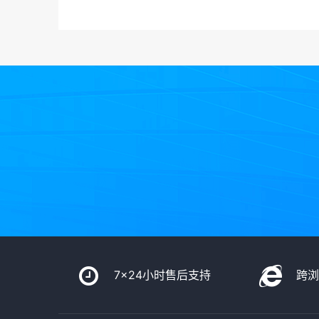
7x24小时售后支持
跨