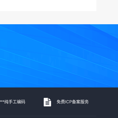
***纯手工编码
免费ICP备案服务