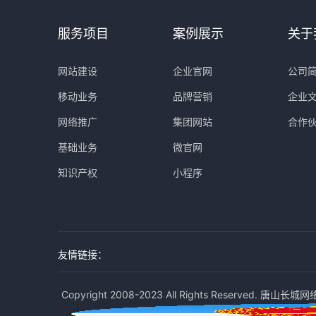
服务项目
案例展示
关于
网站建设
企业官网
公司
移动业务
品牌营销
企业
网络推广
集团网站
合作
基础业务
微官网
知识产权
小程序
友情链接：
Copyright 2008-2023 All Rights Reserved. 唐山长城网