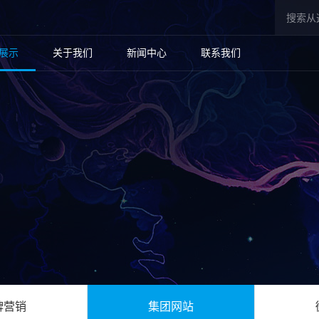
展示
关于我们
新闻中心
联系我们
牌营销
集团网站