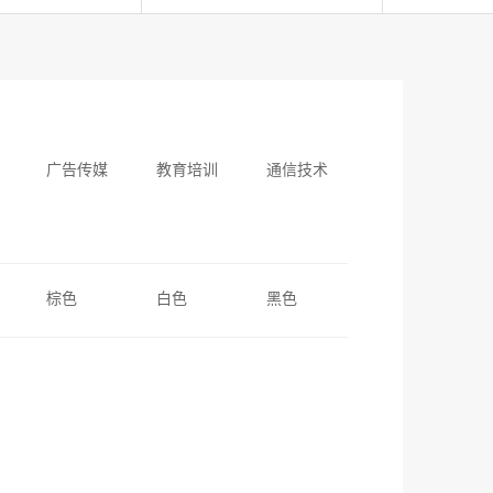
广告传媒
教育培训
通信技术
棕色
白色
黑色