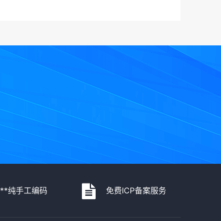
***纯手工编码
免费ICP备案服务