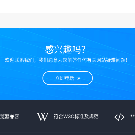
感兴趣吗？
欢迎联系我们，我们愿意为您解答任何有关网站疑难问题！
立即电话
浏览器兼容
符合W3C标准及规范
*