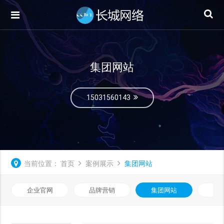
集团网站
15031560143
当前位置：
首页
案例展示
集团网站
企业官网
品牌营销
集团网站
微