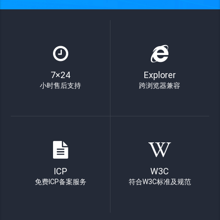
7×24
Explorer
小时售后支持
跨浏览器兼容
ICP
W3C
免费ICP备案服务
符合W3C标准及规范