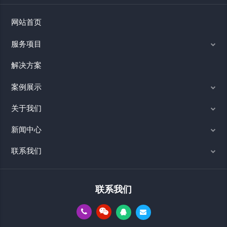
网站首页
服务项目
解决方案
案例展示
关于我们
新闻中心
联系我们
联系我们