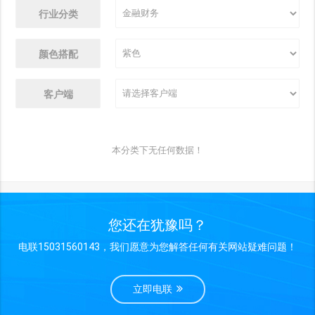
行业分类
颜色搭配
客户端
本分类下无任何数据！
您还在犹豫吗？
电联15031560143，我们愿意为您解答任何有关网站疑难问题！
立即电联