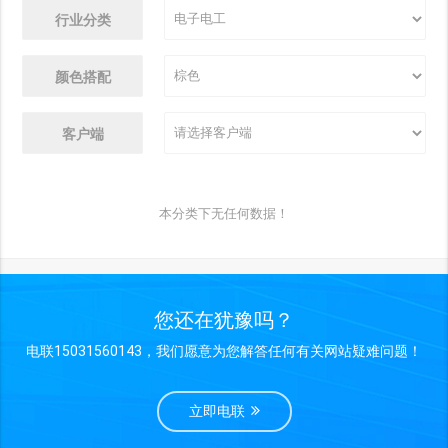
行业分类
颜色搭配
客户端
本分类下无任何数据！
您还在犹豫吗？
电联15031560143，我们愿意为您解答任何有关网站疑难问题！
立即电联