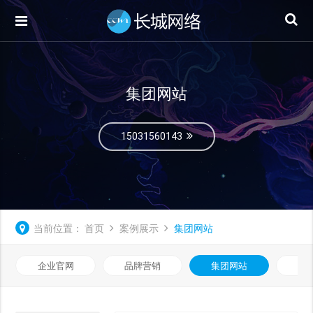
集团网站
15031560143
当前位置：
首页
案例展示
集团网站
企业官网
品牌营销
集团网站
微