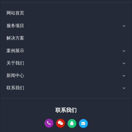
网站首页
服务项目
解决方案
案例展示
关于我们
新闻中心
联系我们
联系我们