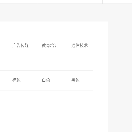
广告传媒
教育培训
通信技术
棕色
白色
黑色