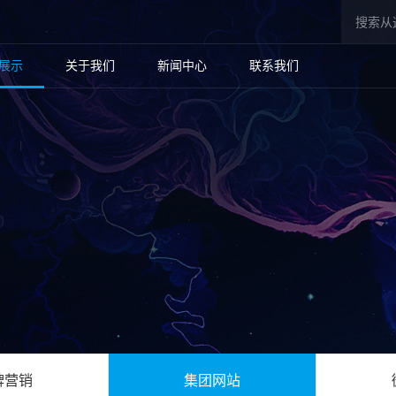
展示
关于我们
新闻中心
联系我们
牌营销
集团网站