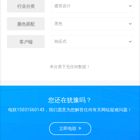
行业分类
颜色搭配
客户端
本分类下无任何数据！
您还在犹豫吗？
电联15031560143，我们愿意为您解答任何有关网站疑难问题！
立即电联