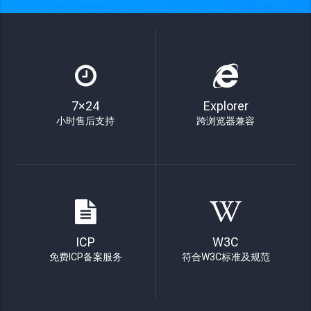
7×24
Explorer
小时售后支持
跨浏览器兼容
ICP
W3C
免费ICP备案服务
符合W3C标准及规范