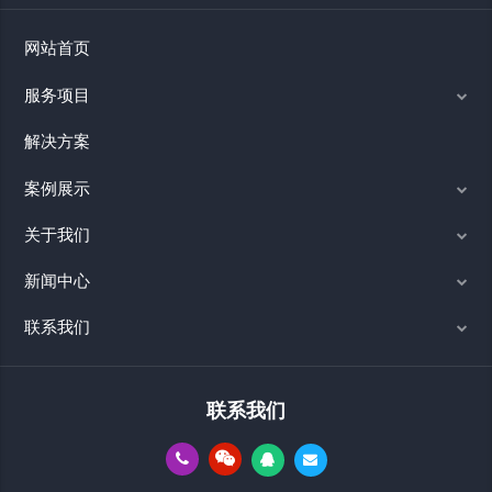
网站首页
服务项目
解决方案
案例展示
关于我们
新闻中心
联系我们
联系我们