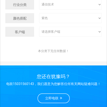
行业分类
颜色搭配
客户端
本分类下无任何数据！
您还在犹豫吗？
电联15031560143，我们愿意为您解答任何有关网站疑难问题！
立即电联