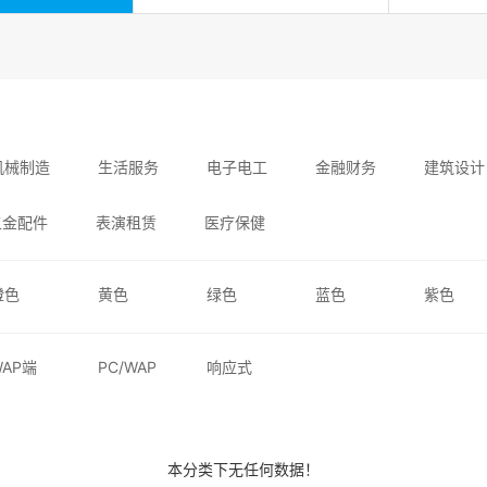
机械制造
生活服务
电子电工
金融财务
建筑设计
五金配件
表演租赁
医疗保健
橙色
黄色
绿色
蓝色
紫色
WAP端
PC/WAP
响应式
本分类下无任何数据！