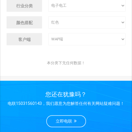
行业分类
颜色搭配
客户端
本分类下无任何数据！
您还在犹豫吗？
电联15031560143，我们愿意为您解答任何有关网站疑难问题！
立即电联