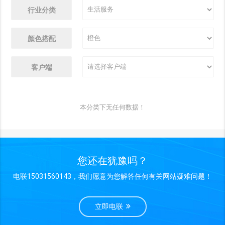
行业分类
颜色搭配
客户端
本分类下无任何数据！
您还在犹豫吗？
电联15031560143，我们愿意为您解答任何有关网站疑难问题！
立即电联