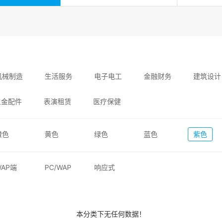
机械制造
生活服务
电子电工
金融财务
建筑设计
五金配件
表演租赁
医疗保健
橙色
黄色
绿色
蓝色
紫色
WAP端
PC/WAP
响应式
本分类下无任何数据！