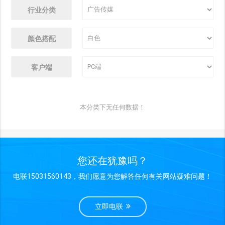
行业分类
颜色搭配
客户端
本分类下无任何数据！
您还在犹豫吗？
电联15031560143，我们愿意为您解答任何有关网站疑难问题！
立即电联