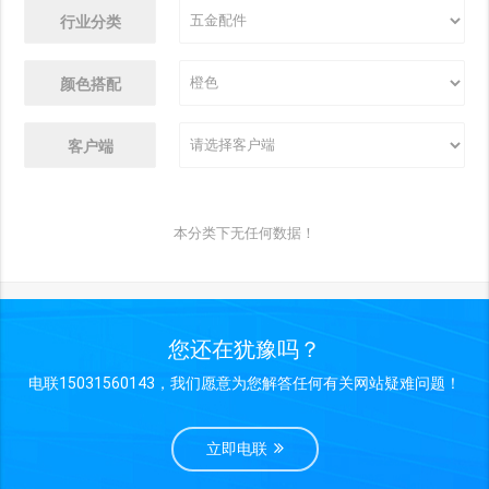
行业分类
颜色搭配
客户端
本分类下无任何数据！
您还在犹豫吗？
电联15031560143，我们愿意为您解答任何有关网站疑难问题！
立即电联