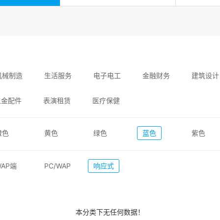
机械制造
生活服务
电子电工
金融财务
建筑设计
五金配件
表演租赁
医疗保健
橙色
黄色
绿色
蓝色
紫色
WAP端
PC/WAP
响应式
本分类下无任何数据！