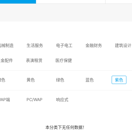
机械制造
生活服务
电子电工
金融财务
建筑设计
五金配件
表演租赁
医疗保健
橙色
黄色
绿色
蓝色
紫色
WAP端
PC/WAP
响应式
本分类下无任何数据！