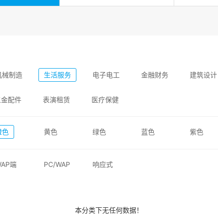
机械制造
生活服务
电子电工
金融财务
建筑设计
五金配件
表演租赁
医疗保健
橙色
黄色
绿色
蓝色
紫色
WAP端
PC/WAP
响应式
本分类下无任何数据！