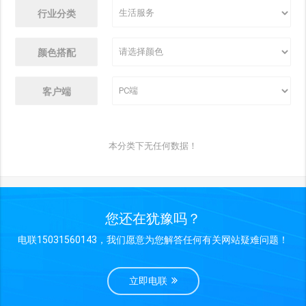
行业分类
颜色搭配
客户端
本分类下无任何数据！
您还在犹豫吗？
电联15031560143，我们愿意为您解答任何有关网站疑难问题！
立即电联