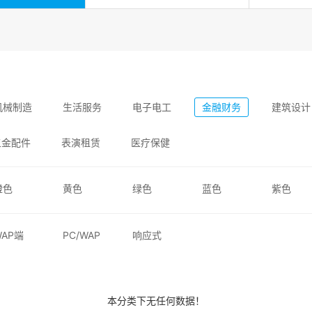
机械制造
生活服务
电子电工
金融财务
建筑设计
五金配件
表演租赁
医疗保健
橙色
黄色
绿色
蓝色
紫色
WAP端
PC/WAP
响应式
本分类下无任何数据！