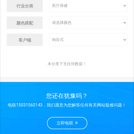
行业分类
颜色搭配
客户端
本分类下无任何数据！
您还在犹豫吗？
电联15031560143，我们愿意为您解答任何有关网站疑难问题！
立即电联