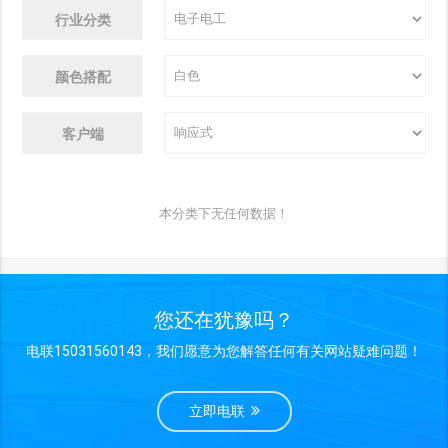
行业分类
颜色搭配
客户端
本分类下无任何数据！
您还在犹豫吗？
电联15031560143，我们愿意为您解答任何有关网站疑难问题！
立即电联